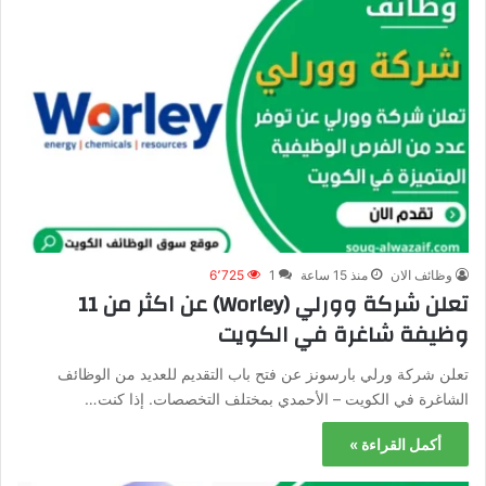
وظائف الان
منذ 15 ساعة
1
6٬725
تعلن شركة وورلي (Worley) عن اكثر من 11
وظيفة شاغرة في الكويت
تعلن شركة ورلي بارسونز عن فتح باب التقديم للعديد من الوظائف
الشاغرة في الكويت – الأحمدي بمختلف التخصصات. إذا كنت…
أكمل القراءة »