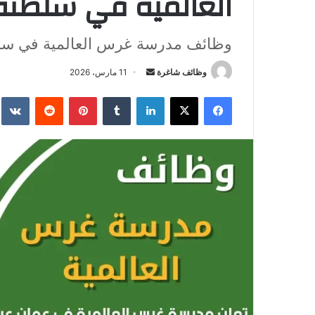
العالمية في سلطنة
وظائف مدرسة غرس العالمية في سل
وظائف شاغرة
أ
11 مارس، 2026
ر
فيسبوك
‫X
لينكدإن
‏Tumblr
بينتيريست
‏Reddit
‏te
س
ل
ب
ر
ي
د
ا
إ
ل
ك
ت
ر
و