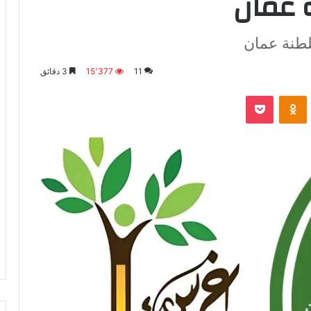
 عمان
طنة عمان
11
15٬377
3 دقائق
VKontak
Odnoklassniki
‫Pocket