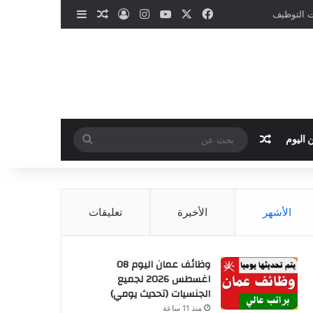
‫X
فيسبوك
‫YouTube
انستقرام
تسجيل الدخول
مقال عشوائي
إضافة عمود جانب
ات التوظيف
مقال عشوائي
بحث
 اليوم
عن
الأشهر
الأخيرة
تعليقات
وظائف عمان اليوم 08
اغسطس 2026 لجميع
الجنسيات (تحديث يومي)
منذ 11 ساعة