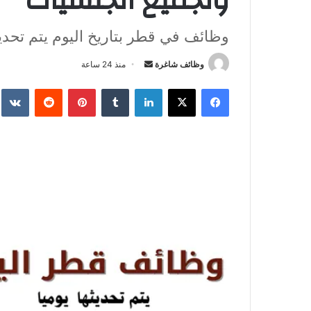
ولجميع الجنسيات
وظائف في قطر بتاريخ اليوم يتم تحديث
وظائف شاغرة
أ
منذ 24 ساعة
ر
فيسبوك
‫X
لينكدإن
‏Tumblr
بينتيريست
‏Reddit
‏te
س
ل
ب
ر
ي
د
ا
إ
ل
ك
ت
ر
و