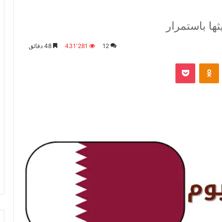
ها باستمرار
12
431٬281
48 دقائق
VKontak
Odnoklassniki
‫Pocket