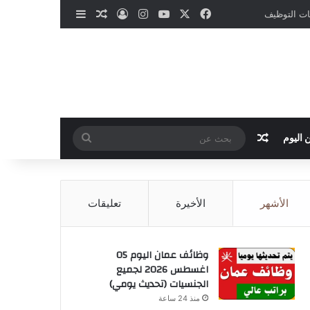
‫X
فيسبوك
‫YouTube
انستقرام
تسجيل الدخول
مقال عشوائي
إضافة عمود جانب
نات التوظيف
مقال عشوائي
بحث
 اليوم
عن
الأشهر
الأخيرة
تعليقات
وظائف عمان اليوم 05
اغسطس 2026 لجميع
الجنسيات (تحديث يومي)
منذ 24 ساعة