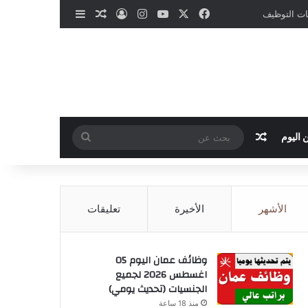
‫X
فيسبوك
‫YouTube
انستقرام
تسجيل الدخول
مقال عشوائي
إضافة عمود جانب
نات التوظيف
مقال عشوائي
بحث
 اليوم
عن
الأشهر
الأخيرة
تعليقات
وظائف عمان اليوم 05
اغسطس 2026 لجميع
الجنسيات (تحديث يومي)
منذ 18 ساعة