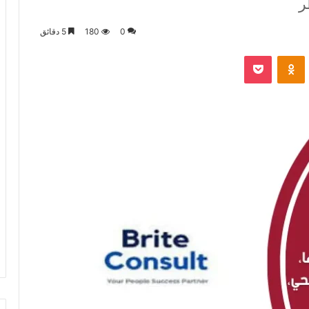
ر
0
180
5 دقائق
VKontak
Odnoklassniki
‫Pocket