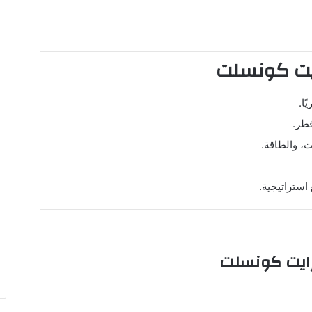
يت كونسلت
طر.
، والطاقة.
ستراتيجية.
ايت كونسلت