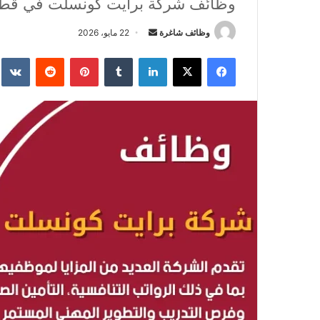
وظائف شركة برايت كونسلت في قط
وظائف شاغرة
أ
22 مايو، 2026
ر
فيسبوك
‫X
لينكدإن
‏Tumblr
بينتيريست
‏Reddit
‏te
س
ل
ب
ر
ي
د
ا
إ
ل
ك
ت
ر
و
ن
ي