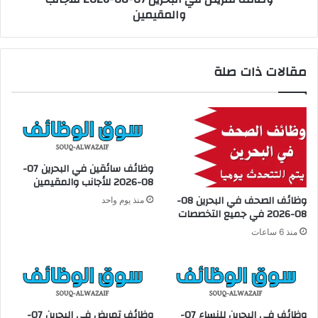
والمقيمين
7
ف
-
ي
0
ا
8
ل
مقالات ذات صلة
-
ب
2
ح
0
ر
2
ي
6
ن
ل
0
ل
7
وظائف سائقين في البحرين 07-
أ
-
08-2026 للأجانب والمقيمين
ج
0
وظائف الصحف في البحرين 08-
منذ يوم واحد
ا
8
08-2026 في جميع التخصصات
ن
-
منذ 6 ساعات
ب
2
و
0
ا
2
ل
6
م
ل
ق
ل
وظائف في البحرين للنساء 07-
وظائف تمريض في البحرين 07-