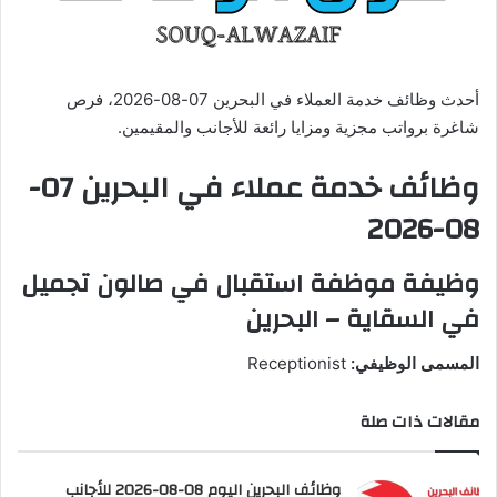
ي
د
ا
أحدث وظائف خدمة العملاء في البحرين 07-08-2026، فرص
إ
شاغرة برواتب مجزية ومزايا رائعة للأجانب والمقيمين.
ل
ك
وظائف خدمة عملاء في البحرين 07-
ت
ر
08-2026
و
ن
وظيفة موظفة استقبال في صالون تجميل
ي
في السقاية – البحرين
ا
المسمى الوظيفي:
Receptionist
مقالات ذات صلة
وظائف البحرين اليوم 08-08-2026 للأجانب