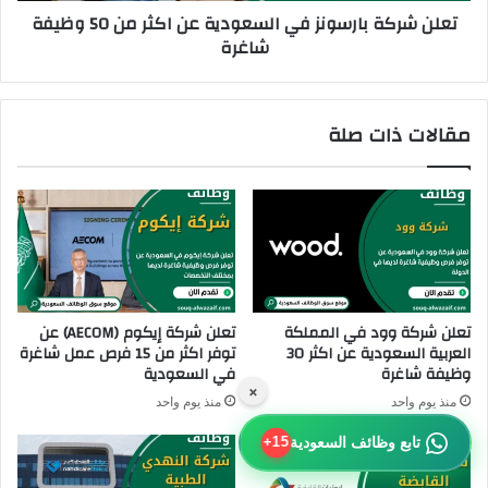
تعلن شركة بارسونز في السعودية عن اكثر من 50 وظيفة
د
ا
شاغرة
ي
ر
ة
س
ع
و
ن
ن
مقالات ذات صلة
ا
ز
ك
ف
ث
ي
ر
ا
م
ل
ن
س
3
ع
0
و
و
د
تعلن شركة وود في المملكة
تعلن شركة إيكوم (AECOM) عن
ظ
ي
العربية السعودية عن اكثر 30
توفر اكثر من 15 فرص عمل شاغرة
ي
ة
وظيفة شاغرة
في السعودية
ف
ع
×
منذ يوم واحد
منذ يوم واحد
ة
ن
ش
ا
تابع وظائف السعودية
15+
ا
ك
غ
ث