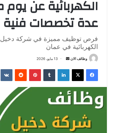
الكهربائية عن يوم
عدة تخصصات فنية و
الكهربائية في عمان
وظائف الان
أ
13 مايو، 2026
ر
فيسبوك
‫X
لينكدإن
‏Tumblr
بينتيريست
‏Reddit
‏te
س
ل
ب
ر
ي
د
ا
إ
ل