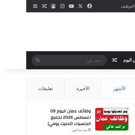
‫X
فيسبوك
‫YouTube
انستقرام
تسجيل الدخول
مقال عشوائي
إضافة عمود جانب
 التوظيف
مقال عشوائي
بحث
 اليوم
عن
الأشهر
الأخيرة
تعليقات
وظائف عمان اليوم 09
اغسطس 2026 لجميع
الجنسيات (تحديث يومي)
منذ ساعتين