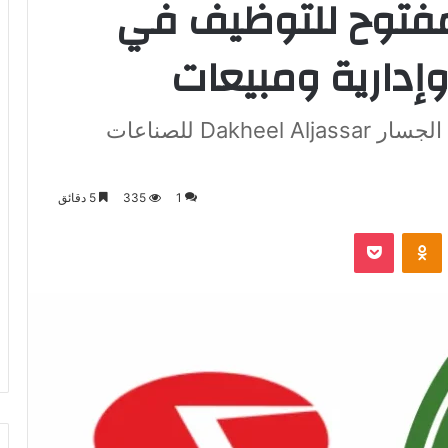
 مفتوح للتوظيف في
إدارية ومبيعات
فرص توظيف مميزة في شركة دخيل الجسار Dakheel Aljassar للصناعات
1
335
5 دقائق
VKontak
Odnoklassniki
‫Pocket