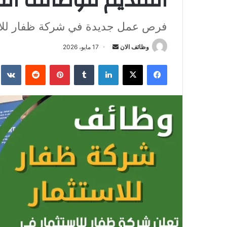
التقديم للوظائف ال
فرص عمل جديدة في شركة ظفار للا
وظائف الان
أ
17 مايو، 2026
ر
فيسبوك
‫X
لينكدإن
‏Tumblr
بينتيريست
‏Reddit
‏te
س
ل
ب
ر
ي
د
ا
إ
ل
ك
ت
ر
و