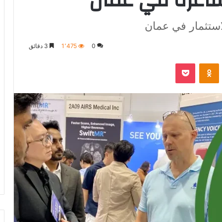
شاغرة في عمان
ستثمار في عمان
0
1٬475
3 دقائق
VKontak
Odnoklassniki
‫Pocket