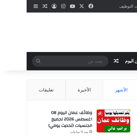
‫X
فيسبوك
‫YouTube
انستقرام
تسجيل الدخول
مقال عشوائي
إضافة عمود جانب
ات التوظيف
مقال عشوائي
بحث
 اليوم
عن
الأشهر
الأخيرة
تعليقات
وظائف عمان اليوم 08
اغسطس 2026 لجميع
الجنسيات (تحديث يومي)
منذ 9 ساعات