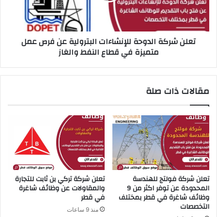
ر
ط
ك
ر
ة
ع
ا
تعلن شركة الدوحة للإنشاءات البترولية عن فرص عمل
ن
ل
متميزة في قطاع النفط والغاز
ت
د
و
و
ف
ح
ر
ة
مقالات ذات صلة
ف
ل
ر
ل
ص
إ
و
ن
ظ
ش
ي
ا
ف
ء
ي
ا
ة
ت
تعلن شركة فولتج للهندسة
تعلن شركة تركي بن ​​ثابت للتجارة
ش
ا
المحدودة عن توفر اكثر من 9
والمقاولات عن وظائف شاغرة
ا
ل
وظائف شاغرة في قطر بمختلف
في قطر
غ
ب
التخصصات
منذ 9 ساعات
ر
ت