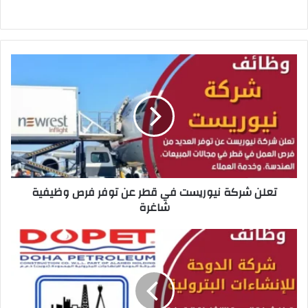
ت
ع
ل
ن
ش
ر
ك
ة
ن
تعلن شركة نيوريست في قطر عن توفر فرص وظيفية
ي
شاغرة
و
ر
ي
ت
س
ع
ت
ل
ف
ن
ي
ش
ق