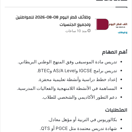
وظائف قطر اليوم 08-08-2026 للمواطنين
ولجميع الجنسيات
منذ 10 ساعات
أهم المهام
تدريس مادة الموسيقى وفق المنهج الوطني البريطاني.
تدريس برامج IGCSE وAS/A Level وBTEC.
إعداد خطط دراسية وأنشطة تعليمية محفزة.
المساهمة في الأنشطة اللامنهجية والفعاليات المدرسية.
دعم التطور الأكاديمي والشخصي للطلاب.
المتطلبات
بكالوريوس في التربية أو مؤهل معادل.
شهادة تدريس معتمدة مثل PGCE أو QTS.