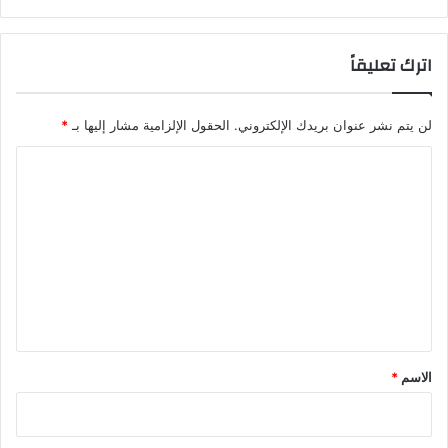
ق
ط
ا
اترك تعليقاً
ع
ا
ل
لن يتم نشر عنوان بريدك الإلكتروني.
الحقول الإلزامية مشار إليها بـ
*
ن
ف
ا
ط
ل
و
ا
ت
ل
ع
غ
ا
ل
ز
ي
ق
*
الاسم
*