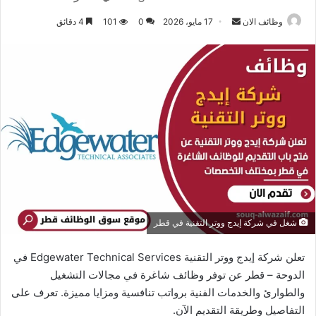
وظائف الان
أ
17 مايو، 2026
0
101
4 دقائق
ر
س
ل
ب
ر
ي
د
ا
إ
ل
ك
شغل في شركة إيدج ووتر التقنية في قطر
ت
ر
تعلن شركة إيدج ووتر التقنية Edgewater Technical Services في
و
الدوحة – قطر عن توفر وظائف شاغرة في مجالات التشغيل
ن
والطوارئ والخدمات الفنية برواتب تنافسية ومزايا مميزة. تعرف على
ي
التفاصيل وطريقة التقديم الآن.
ا