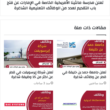
تعلن مدرسة مانثينا الأمريكية الخاصة في الإمارات عن فتح
ة
م
باب التقديم لعدد من الوظائف التعليمية الشاغرة
و
ا
ا
ن
ل
ث
ت
ي
مقالات ذات صلة
ج
ن
ا
ا
ر
ا
ة
ل
ف
أ
ي
م
ق
ر
ط
ي
ر
ك
تعلن جامعة حمد بن خليفة في
تعلن شركة إيرسويفت في قطر
ع
ي
قطر عن وظائف شاغرة
عن اكثر من 15 وظيفة شاغرة
ن
ة
منذ ساعتين
منذ 3 ساعات
ف
ا
ت
ل
ح
خ
ب
ا
ا
ص