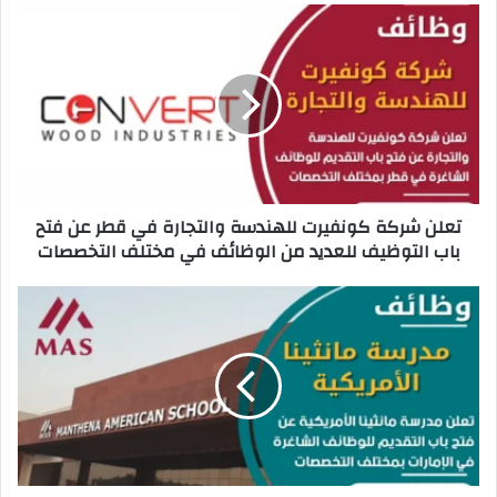
ت
ع
ل
ن
ش
ر
ك
ة
ك
تعلن شركة كونفيرت للهندسة والتجارة في قطر عن فتح
و
باب التوظيف للعديد من الوظائف في مختلف التخصصات
ن
ف
ي
ت
ر
ع
ت
ل
ل
ن
ل
م
ه
د
ن
ر
د
س
س
ة