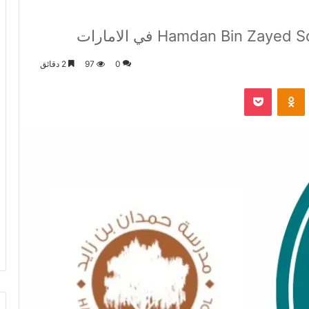
0
97
2 دقائق
VKontak
Odnoklassniki
‫Pocket