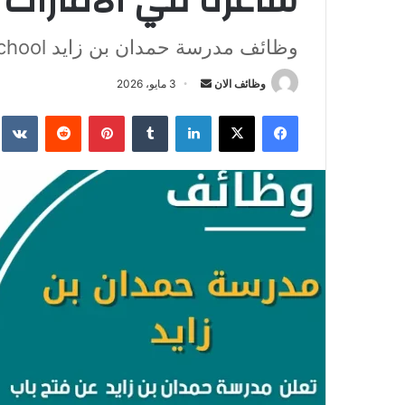
شاغرة في الامارات
وظائف مدرسة حمدان بن زايد Hamdan Bin Zayed School في الامارات
وظائف الان
أ
3 مايو، 2026
ر
فيسبوك
‫X
لينكدإن
‏Tumblr
بينتيريست
‏Reddit
‏te
س
ل
ب
ر
ي
د
ا
إ
ل
ك
ت
ر
و