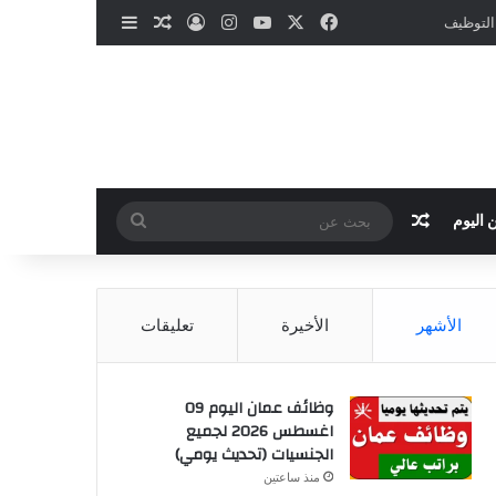
‫X
فيسبوك
‫YouTube
انستقرام
تسجيل الدخول
مقال عشوائي
إضافة عمود جانب
 التوظيف
مقال عشوائي
بحث
 اليوم
عن
الأشهر
الأخيرة
تعليقات
وظائف عمان اليوم 09
اغسطس 2026 لجميع
الجنسيات (تحديث يومي)
منذ ساعتين