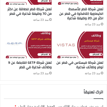
ة
ك
تعلن شركة قطر للأسمدة
تعلن شركة قطر للطاقة عن اكثر
و
الكيماوية (قافكو) في قطر عن
من 70 وظيفة شاغرة في قطر
ي
اكثر من 20 وظيفة شاغرة
ت
منذ 23 ساعة
ع
منذ 23 ساعة
ن
ت
و
ف
ر
ف
ر
تعلن شركة فيستاس في قطر عن
تعلن شركة GETP القابضة عن 9
ص
توفر وظائف شاغرة
وظائف شاغرة في قطر
ع
م
منذ 23 ساعة
منذ 23 ساعة
ل
م
ت
اترك تعليقاً
م
ي
ز
لن يتم نشر عنوان بريدك الإلكتروني.
الحقول الإلزامية مشار إليها بـ
*