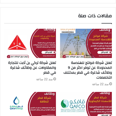
ا
ة
ت
ل
مقالات ذات صلة
ع
ل
ن
ه
ا
ن
ك
د
ث
س
ر
ة
م
ا
ن
ل
2
م
تعلن شركة فولتج للهندسة
تعلن شركة تركي بن ​​ثابت للتجارة
0
ع
المحدودة عن توفر اكثر من 9
والمقاولات عن وظائف شاغرة
و
م
وظائف شاغرة في قطر بمختلف
في قطر
ظ
ا
التخصصات
منذ 22 ساعة
ي
ر
منذ 22 ساعة
ف
ي
ة
ة
ش
ف
ا
ي
غ
ا
ر
ل