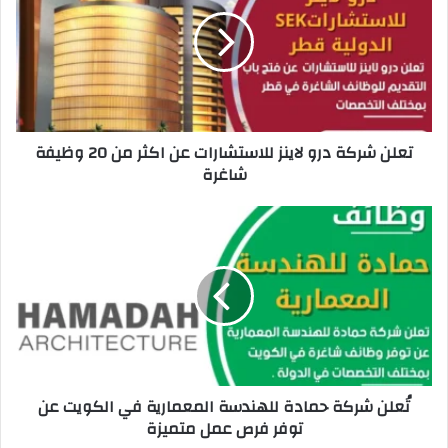
ل
ن
ش
ر
ك
ة
د
تعلن شركة درو لاينز للاستشارات عن اكثر من 20 وظيفة
ر
شاغرة
و
ل
ا
تُ
ي
ع
ن
ل
ز
ن
ل
ش
ل
ر
ا
ك
س
ة
ت
ح
تُعلن شركة حمادة للهندسة المعمارية في الكويت عن
ش
م
توفر فرص عمل متميزة
ا
ا
ر
د