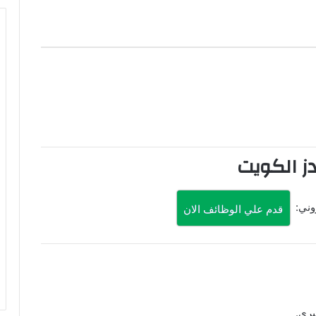
08-
ز الكويت
روني:
قدم علي الوظائف الان
برى.