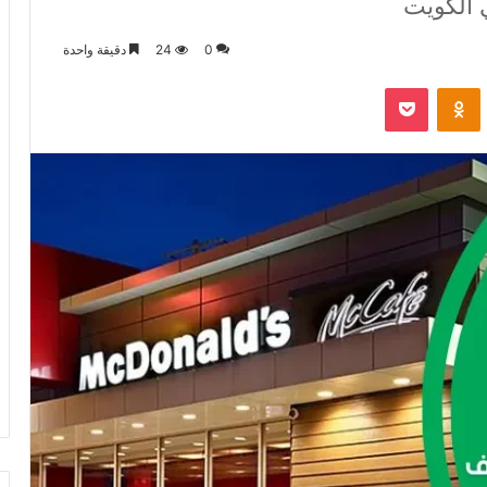
 الكويت
0
24
دقيقة واحدة
VKontak
Odnoklassniki
‫Pocket