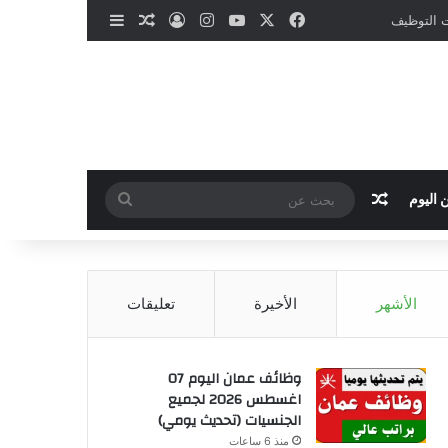
‫X
فيسبوك
‫YouTube
انستقرام
تسجيل الدخول
مقال عشوائي
إضافة عمود جانب
ات التوظيف
مقال عشوائي
بحث
 اليوم
عن
الأشهر
الأخيرة
تعليقات
وظائف عمان اليوم 07
اغسطس 2026 لجميع
الجنسيات (تحديث يومي)
منذ 6 ساعات