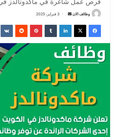
فرص عمل شاغرة في ماكدونالدز في
وظائف الان
أ
3 فبراير، 2025
ر
فيسبوك
‫X
لينكدإن
‏Tumblr
بينتيريست
‏Reddit
‏te
س
ل
ب
ر
ي
د
ا
إ
ل
ك
ت
ر
و
ن
ي