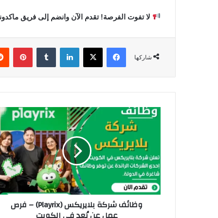
لا تفوت الفرصة! تقدم الآن وانضم إلى فريق ماكدون
فيسبوك
‫X
لينكدإن
‏Tumblr
بينتيريست
شاركها
و
ظ
ا
ئ
ف
ش
ر
ك
ة
وظائف شركة بلايريكس (Playrix) – فرص
ب
عمل عن بُعد في الكويت
ل