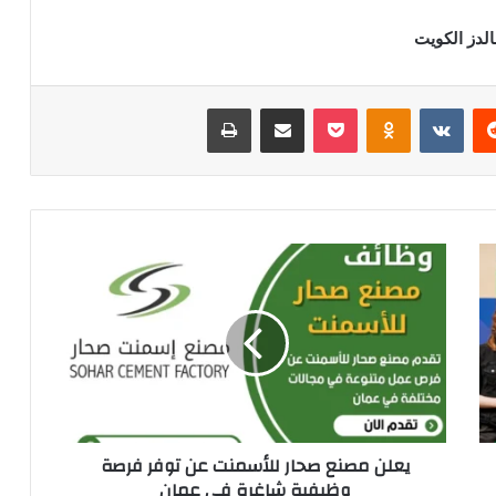
الدز الكويت
‏Reddit
‏VKontakte
Odnoklassniki
‫Pocket
مشاركة عبر البريد
طباعة
ي
ع
ل
ن
م
ص
ن
ع
ص
يعلن مصنع صحار للأسمنت عن توفر فرصة
ح
وظيفية شاغرة في عمان
ا