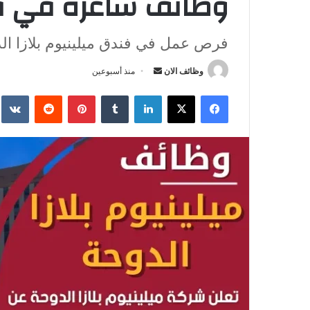
وظائف شاغرة في ق
فرص عمل في فندق ميلينيوم بلازا ا
وظائف الان
أ
منذ أسبوعين
ر
فيسبوك
‫X
لينكدإن
‏Tumblr
بينتيريست
‏Reddit
‏te
س
ل
ب
ر
ي
د
ا
إ
ل
ك
ت
ر
و