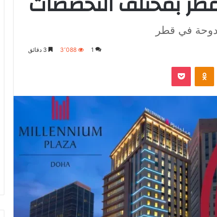
طر بمختلف التخصصات
لدوحة في قطر
1
3٬088
3 دقائق
VKontak
Odnoklassniki
‫Pocket