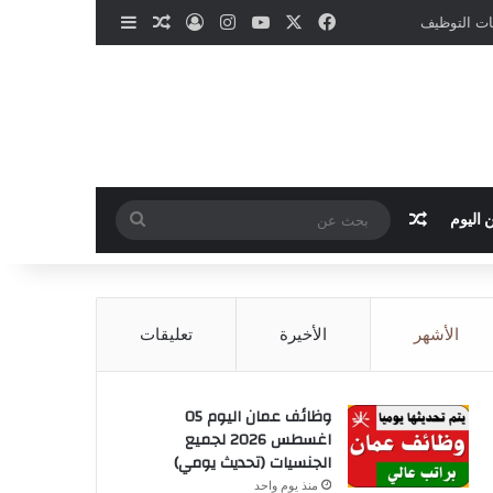
‫X
فيسبوك
‫YouTube
انستقرام
تسجيل الدخول
مقال عشوائي
إضافة عمود جانب
نات التوظيف
مقال عشوائي
بحث
 اليوم
عن
الأشهر
الأخيرة
تعليقات
وظائف عمان اليوم 05
اغسطس 2026 لجميع
الجنسيات (تحديث يومي)
منذ يوم واحد