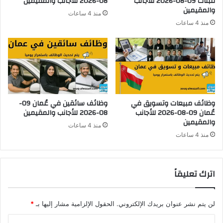
للبنات​ 09-08-2026 للأجانب
08-2026 للأجانب والمقيمين
8
والمقيمين
ع
منذ 4 ساعات
ش
ن
منذ 4 ساعات
ه
ف
رً
ت
ا
ح
م
ب
ع
ا
م
ب
ك
ا
وظائف مبيعات وتسويق في
وظائف سائقين في عُمان 09-
ا
ل
عُمان 09-08-2026 للأجانب
08-2026 للأجانب والمقيمين
ف
ت
والمقيمين
أ
ق
منذ 4 ساعات
ة
د
منذ 4 ساعات
ش
ي
ه
م
ر
ل
اترك تعليقاً
ي
ل
ة
و
3
ظ
لن يتم نشر عنوان بريدك الإلكتروني.
الحقول الإلزامية مشار إليها بـ
*
5
ا
0
ئ
ا