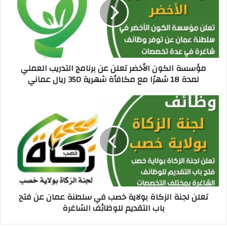
س
ة
ا
ل
ك
و
مؤسسة الكون الأخضر تعلن عن برنامج التدريب العملي
ن
لمدة 18 شهرًا مع مكافأة شهرية 350 ريال عماني
ا
ل
أ
ت
خ
ع
ض
ل
ر
ن
ت
ل
ع
ج
ل
ن
ن
ة
ع
ا
تعلن لجنة الزكاة بولاية خصب في سلطنة عمان عن فتح
ن
ل
باب التقديم للوظائف الشاغرة
ب
ز
ر
ك