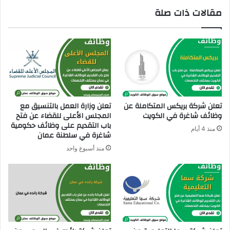
ي
ل
مقالات ذات صلة
ع
ا
م
ب
ا
د
ن
ا
ع
ا
ل
و
ط
تعلن شركة بريكس المتكاملة عن
تعلن وزارة العمل بالتنسيق مع
ن
وظائف شاغرة في الكويت
المجلس الأعلى للقضاء عن فتح
ي
باب التقديم على وظائف حكومية
منذ 4 أيام
ة
شاغرة في سلطنة عمان
ع
منذ أسبوع واحد
ن
و
ظ
ا
ئ
ف
ش
ا