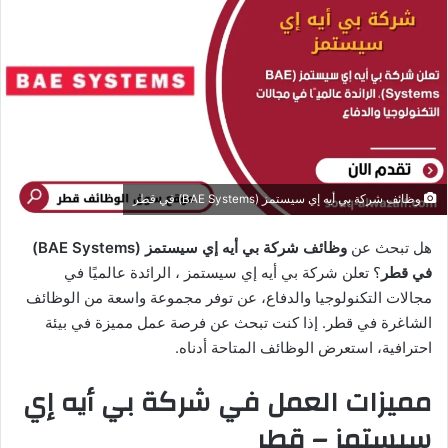
ب
ر
ي
د
ا
إ
ل
ك
وظائف شركة بي أيه إي سيستمز (BAE Systems) في قطر
ت
ر
هل تبحث عن
وظائف شركة بي أيه إي سيستمز (BAE Systems)
و
في قطر
؟ تعلن شركة بي أيه إي سيستمز ، الرائدة عالميًا في
ن
مجالات التكنولوجيا والدفاع، عن توفر مجموعة واسعة من الوظائف
ي
الشاغرة في قطر. إذا كنت تبحث عن فرصة عمل مميزة في بيئة
ا
احترافية، استعرض الوظائف المتاحة أدناه.
مميزات العمل في شركة بي أيه إي
سيستمز – قطر