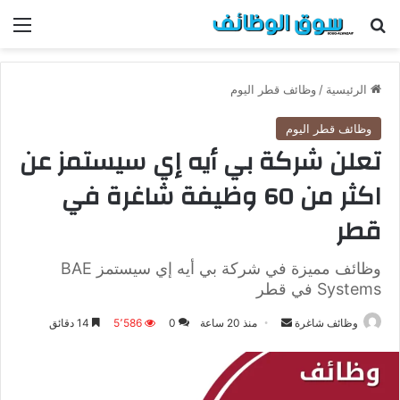
بحث عن
الق
الرئيسية
/
وظائف قطر اليوم
وظائف قطر اليوم
تعلن شركة بي أيه إي سيستمز عن
اكثر من 60 وظيفة شاغرة في
قطر
وظائف مميزة في شركة بي أيه إي سيستمز BAE
Systems في قطر
وظائف شاغرة
أ
منذ 20 ساعة
0
5٬586
14 دقائق
ر
س
ل