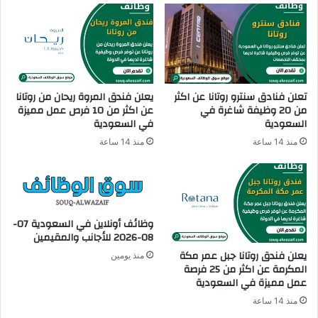
ا
ع
ر
ن
ا
و
ت
ظ
ا
ئ
ف
تعلن فنادق سنترو روتانا عن اكثر
يعلن فندق المروة ريحان من روتانا
ش
من 20 وظيفة شاغرة في
عن اكثر من 10 فرص عمل مميزة
السعودية
في السعودية
ا
غ
منذ 14 ساعة
منذ 14 ساعة
ر
ة
ف
ي
ا
وظائف أونلاين في السعودية 07-
ل
08-2026 للأجانب والمقيمين
س
يعلن فندق روتانا جبل عمر مكة
ع
منذ يومين
المكرمة عن اكثر من 25 فرصة
و
عمل مميزة في السعودية
د
ي
منذ 14 ساعة
ة