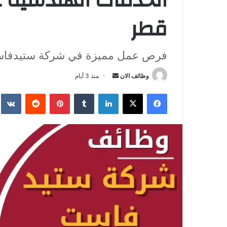
الخدمات الهندسية 
قطر
فرص عمل مميزة في شركة ستيدفاست (Steadfast Qatar) 
وظائف الان
أ
منذ 3 أيام
ر
فيسبوك
‫X
لينكدإن
‏Tumblr
بينتيريست
‏Reddit
‏te
س
ل
ب
ر
ي
د
ا
إ
ل
ك
ت