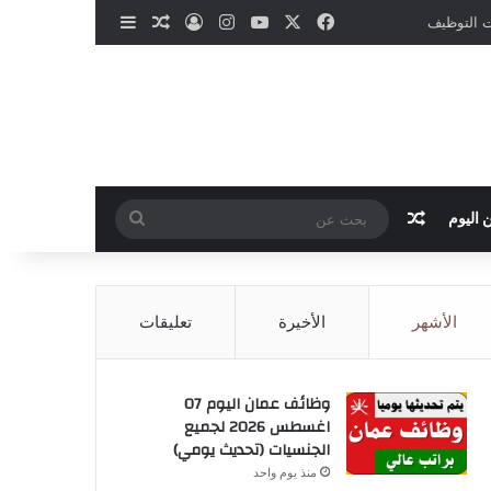
‫X
فيسبوك
‫YouTube
انستقرام
تسجيل الدخول
مقال عشوائي
إضافة عمود جانب
ات التوظيف
مقال عشوائي
بحث
 اليوم
عن
الأشهر
الأخيرة
تعليقات
وظائف عمان اليوم 07
اغسطس 2026 لجميع
الجنسيات (تحديث يومي)
منذ يوم واحد