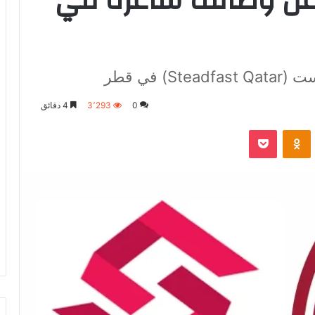
عن وظائف شاغرة في
في قطر
0
3٬293
4 دقائق
VKontak
Odnoklassniki
‫Pocket